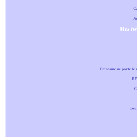
C
A
Mes hé
Personne ne porte l
RE
C
Tour