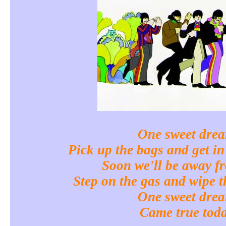
One sweet dre
Pick up the bags and get in
Soon we'll be away f
Step on the gas and wipe t
One sweet dre
Came true tod