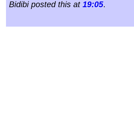
Bidibi posted this at
19:05
.